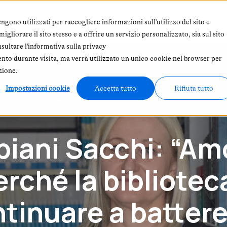
 siamo
Abbonamento
In primo piano
ngono utilizzati per raccogliere informazioni sull'utilizzo del sito e
gliorare il sito stesso e a offrire un servizio personalizzato, sia sul sito
nsultare l'informativa sulla privacy
ento durante visita, ma verrà utilizzato un unico cookie nel browser per
zione.
Impostazioni cookie
Accetta tutto
Rifiuta tutto
ani Sacchi: “Amo i
erché la bibliotec
tinuare a battere