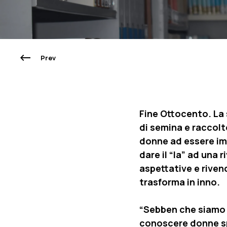
Prev
Fine Ottocento. La 
di semina e raccolto
donne ad essere imp
dare il “la” ad una 
aspettative e riven
trasforma in inno.
“Sebben che siamo d
conoscere donne spe