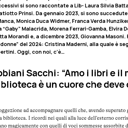
ccessivi si sono raccontate a Lib- Laura Silvia Batt
atiotto Prinsi. Da gennaio 2023, si sono succedut
anca, Monica Duca Widmer, Franca Verda Hunzike
la “Gaby” Malacrida, Morena Ferrari-Gamba, Elvira 
tta Morandi e, a dicembre 2023, Giovanna Masoni. 
onne” del 2024: Cristina Maderni, alla quale è segu
ertini. Oggi, con noi, c’è…
biani Sacchi: “Amo i libri e il
iblioteca è un cuore che deve
oggezione ad accompagnare quelli che, avendo superato gl
a biblioteca. I ricordi nei quali alla luce dell’esterno co
lano magicamente con quelli di voci sommesse assorbite d