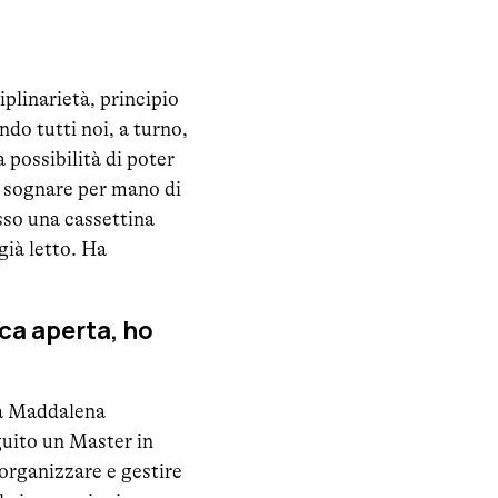
iplinarietà, principio
do tutti noi, a turno,
a possibilità di poter
i sognare per mano di
sso una cassettina
già letto. Ha
eca aperta, ho
 a Maddalena
guito un Master in
organizzare e gestire