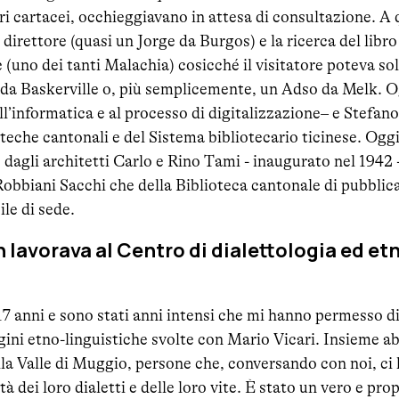
i cartacei, occhieggiavano in attesa di consultazione. A 
o direttore (quasi un Jorge da Burgos) e la ricerca del lib
 (uno dei tanti Malachia) cosicché il visitatore poteva sol
da Baskerville o, più semplicemente, un Adso da Melk. Og
all’informatica e al processo di digitalizzazione– e Stefano
oteche cantonali e del Sistema bibliotecario ticinese. Ogg
to dagli architetti Carlo e Rino Tami - inaugurato nel 1942
obbiani Sacchi che della Biblioteca cantonale di pubblica
ile di sede.
n lavorava al Centro di dialettologia ed et
r 17 anni e sono stati anni intensi che mi hanno permesso d
gini etno-linguistiche svolte con Mario Vicari. Insieme 
lla Valle di Muggio, persone che, conversando con noi, c
ità dei loro dialetti e delle loro vite. È stato un vero e pr