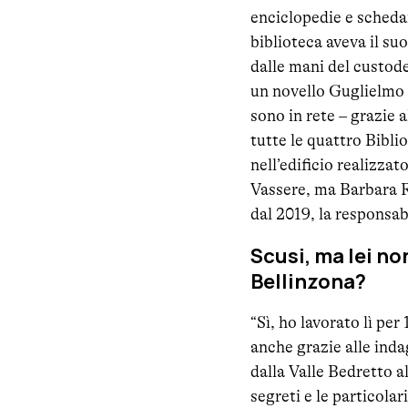
enciclopedie e schedar
biblioteca aveva il su
dalle mani del custode
un novello Guglielmo 
sono in rete – grazie 
tutte le quattro Bibli
nell’edificio realizza
Vassere, ma Barbara R
dal 2019, la responsab
Scusi, ma lei no
Bellinzona?
“Sì, ho lavorato lì pe
anche grazie alle inda
dalla Valle Bedretto a
segreti e le particolar