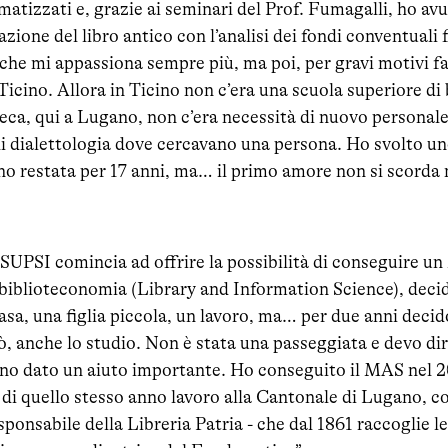
matizzati e, grazie ai seminari del Prof. Fumagalli, ho avu
zione del libro antico con l’analisi dei fondi conventuali 
e mi appassiona sempre più, ma poi, per gravi motivi fam
Ticino. Allora in Ticino non c’era una scuola superiore d
teca, qui a Lugano, non c’era necessità di nuovo personale
i dialettologia dove cercavano una persona. Ho svolto uno
no restata per 17 anni, ma… il primo amore non si scorda 
 SUPSI comincia ad offrire la possibilità di conseguire 
biblioteconomia (Library and Information Science), decid
asa, una figlia piccola, un lavoro, ma… per due anni deci
ò, anche lo studio. Non è stata una passeggiata e devo dir
nno dato un aiuto importante. Ho conseguito il MAS nel 2
o di quello stesso anno lavoro alla Cantonale di Lugano, c
onsabile della Libreria Patria - che dal 1861 raccoglie l