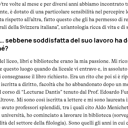
e/tre volte al mese e per diversi anni abbiamo incontrato 
te, è dotato di una particolare sensibilità nel percepire l
a rispetto all’altra, fatto questo che gli ha permesso di re
i della Svizzera italiana”, un’antologia ricca di vita e di s
… sebbene soddisfatta del suo lavoro ha d
hé?
el liceo, libri e biblioteche erano la mia passione. Mi ric
e questo luogo quando da liceale vi entravo e, in assoluto
i consegnasse il libro richiesto. Era un rito che poi si è rip
 iscritta a diritto, facoltà che ho abbandonato dopo un 
il corso di “Lecturae Dantis” tenuto dal Prof. Edoardo Fu
altrove. Mi sono così iscritta a lettere e mi sono laureata 
e avuto professori splendidi, tra i quali cito Aldo Meniche
 università, ho cominciato a lavorare in biblioteca (sorveg
tà del settore della filologia). Sono quelli gli anni in cui