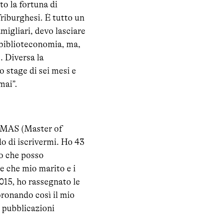
to la fortuna di
friburghesi. È tutto un
igliari, devo lasciare
i biblioteconomia, ma,
. Diversa la
 stage di sei mesi e
mai”.
un MAS (Master of
o di iscrivermi. Ho 43
do che posso
e che mio marito e i
015, ho rassegnato le
oronando così il mio
e pubblicazioni