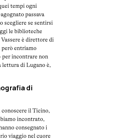
quei tempi ogni
ro agognato passava
o scegliere se sentirsi
gi le biblioteche
 Vassere è direttore di
i però entriamo
 - per incontrare non
 lettura di Lugano è,
nografia di
i conoscere il Ticino,
abbiamo incontrato,
i hanno consegnato i
oprio viaggio nel cuore