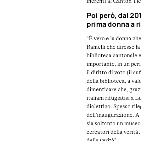
inerenti al Canton Tic
Poi però, dal 20
prima donna a r
“È vero e la donna che
Ramelli che diresse la
biblioteca cantonale e
importante, in un per
il diritto di voto (il 
della biblioteca, a val
dimenticare che, grazi
italiani rifugiatisi a
dialettico. Spesso ril
dell’inaugurazione. A 
sia soltanto un museo 
cercatori della verità
della verità”.