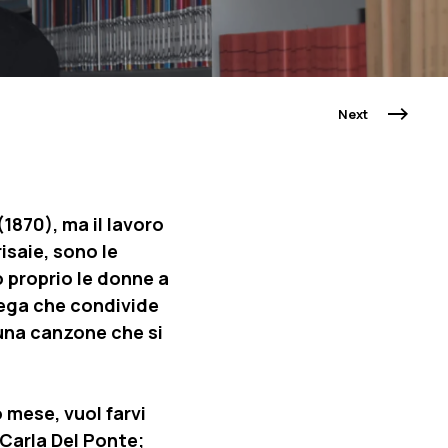
Next
1870), ma il lavoro
isaie, sono le
 proprio le donne a
 lega che condivide
una canzone che si
 mese, vuol farvi
Carla Del Ponte;