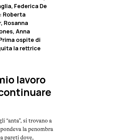
aglia, Federica De
e: Roberta
r, Rosanna
Dones, Anna
Prima ospite di
ita la rettrice
 mio lavoro
 continuare
i “anta”, si trovano a
rrispondeva la penombra
a pareti dove,