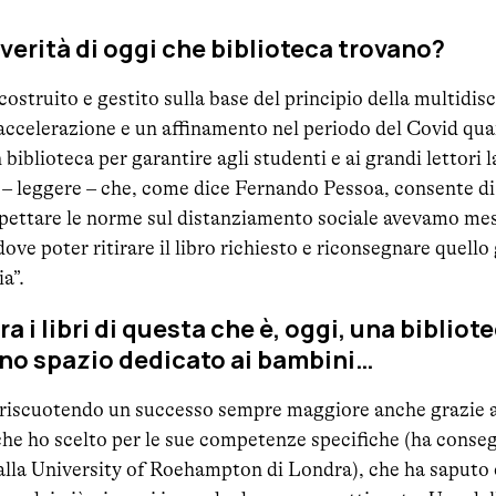
a verità di oggi che biblioteca trovano?
ostruito e gestito sulla base del principio della multidisc
accelerazione e un affinamento nel periodo del Covid quan
 biblioteca per garantire agli studenti e ai grandi lettori l
tà – leggere – che, come dice Fernando Pessoa, consente d
rispettare le norme sul distanziamento sociale avevamo me
dove poter ritirare il libro richiesto e riconsegnare quello 
a”.
a i libri di questa che è, oggi, una bibliot
uno spazio dedicato ai bambini…
a riscuotendo un successo sempre maggiore anche grazie
che ho scelto per le sue competenze specifiche (ha conse
 alla University of Roehampton di Londra), che ha saputo 