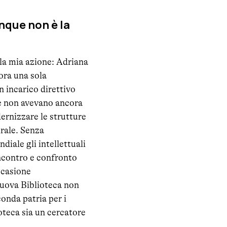
nque non è la
 la mia azione: Adriana
ora una sola
n incarico direttivo
ne non avevano ancora
dernizzare le strutture
urale. Senza
iale gli intellettuali
incontro e confronto
ccasione
nuova Biblioteca non
onda patria per i
ioteca sia un cercatore