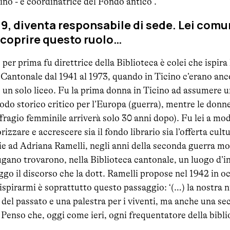
ino - e coordinatrice del Fondo antico”.
19, diventa responsabile di sede. Lei comu
icoprire questo ruolo…
 per prima fu direttrice della Biblioteca è colei che ispira
 Cantonale dal 1941 al 1973, quando in Ticino c’erano anc
 un solo liceo. Fu la prima donna in Ticino ad assumere u
iodo storico critico per l’Europa (guerra), mentre le don
suffragio femminile arriverà solo 30 anni dopo). Fu lei a mo
orizzare e accrescere sia il fondo librario sia l’offerta cult
e ad Adriana Ramelli, negli anni della seconda guerra mond
 Lugano trovarono, nella Biblioteca cantonale, un luogo d’
eggo il discorso che la dott. Ramelli propose nel 1942 in o
ispirarmi è soprattutto questo passaggio: ‘(…) la nostra 
del passato e una palestra per i viventi, ma anche una sec
’. Penso che, oggi come ieri, ogni frequentatore della bibl