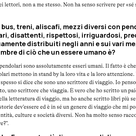
ei lettori, non a me stesso. Non ha senso scrivere per «sé 
 bus, treni, aliscafi, mezzi diversi con pend
ri, disattenti, rispettosi, irriguardosi, pre
amente distribuiti negli anni e sui vari me
ombre di ciò che un essere umano è?
endolari sono assolutamente esseri umani. Il fatto è che 
i mettono in stand by la loro vita e la loro attenzione. 
pesso si dice che sono uno scrittore di viaggio. Io penso
to, uno scrittore che viaggia. È vero che ho scritto un pai
ella letteratura di viaggio, ma ho anche scritto libri più s
torie dev’essere ed è in sé un genere di viaggio che mi por
entità, culture e società diversi. Non ha molto senso racc
e?”.