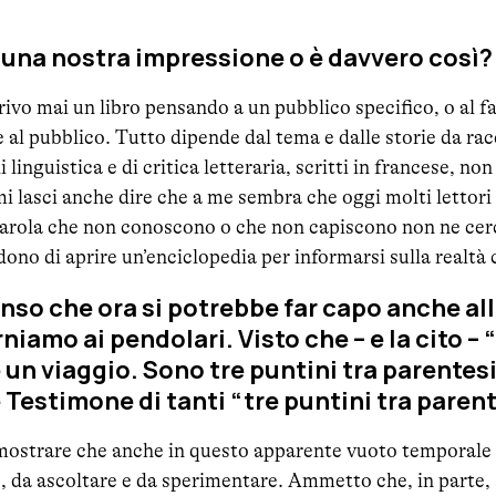
 una nostra impressione o è davvero così?
ivo mai un libro pensando a un pubblico specifico, o al fa
e al pubblico. Tutto dipende dal tema e dalle storie da r
di linguistica e di critica letteraria, scritti in francese, n
mi lasci anche dire che a me sembra che oggi molti lettori 
rola che non conoscono o che non capiscono non ne cerca
ono di aprire un’enciclopedia per informarsi sulla realtà c
enso che ora si potrebbe far capo anche all
orniamo ai pendolari. Visto che – e la cito – 
un viaggio. Sono tre puntini tra parentesi
 Testimone di tanti “tre puntini tra paren
ostrare che anche in questo apparente vuoto temporale 
, da ascoltare e da sperimentare. Ammetto che, in parte, s