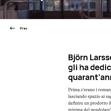
Prev
Björn Lars
gli ha dedic
quarant’an
Prima c’erano i roman
lasciando spazio ai sa
definire un prodotto ib
minima del pendolare”.