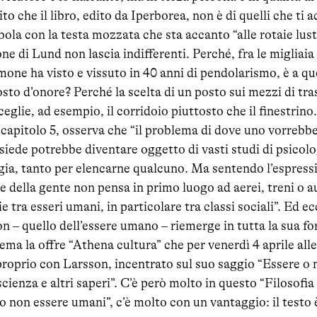
o che il libro, edito da Iperborea, non è di quelli che ti 
ola con la testa mozzata che sta accanto “alle rotaie lust
one di Lund non lascia indifferenti. Perché, fra le migliaia
imone ha visto e vissuto in 40 anni di pendolarismo, è a 
osto d’onore? Perché la scelta di un posto sui mezzi di tr
eglie, ad esempio, il corridoio piuttosto che il finestrino
apitolo 5, osserva che “il problema di dove uno vorrebbe 
 siede potrebbe diventare oggetto di vasti studi di psicolo
ia, tanto per elencarne qualcuno. Ma sentendo l’espressi
e della gente non pensa in primo luogo ad aerei, treni o 
e tra esseri umani, in particolare tra classi sociali”. Ed e
 – quello dell’essere umano – riemerge in tutta la sua fo
ma la offre “Athena cultura” che per venerdì 4 aprile alle
roprio con Larsson, incentrato sul suo saggio “Essere o 
cienza e altri saperi”. C’è però molto in questo “Filosofi
o non essere umani”, c’è molto con un vantaggio: il testo 