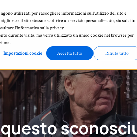
 siamo
Abbonamento
In primo piano
ngono utilizzati per raccogliere informazioni sull'utilizzo del sito e
gliorare il sito stesso e a offrire un servizio personalizzato, sia sul sito
nsultare l'informativa sulla privacy
ento durante visita, ma verrà utilizzato un unico cookie nel browser per
zione.
Impostazioni cookie
Accetta tutto
Rifiuta tutto
, questo sconosci