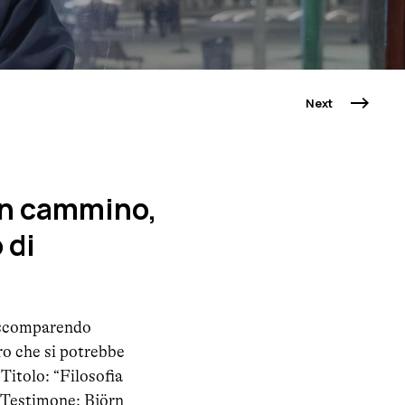
Next
in cammino,
 di
i scomparendo
ro che si potrebbe
 Titolo: “Filosofia
i Testimone: Björn