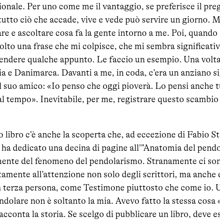
nale. Per uno come me il vantaggio, se preferisce il pregi
 tutto ciò che accade, vive e vede può servire un giorno. 
re e ascoltare cosa fa la gente intorno a me. Poi, quando s
to una frase che mi colpisce, che mi sembra significativ
endere qualche appunto. Le faccio un esempio. Una volt
ia e Danimarca. Davanti a me, in coda, c’era un anziano s
al suo amico: «Io penso che oggi pioverà. Lo pensi anche tu
l tempo». Inevitabile, per me, registrare questo scambio 
o libro c’è anche la scoperta che, ad eccezione di Fabio Sta
he ha dedicato una decina di pagine all’”Anatomia del pendo
ente del fenomeno del pendolarismo. Stranamente ci son
ente all’attenzione non solo degli scrittori, ma anche de
in terza persona, come Testimone piuttosto che come io. 
endolare non è soltanto la mia. Avevo fatto la stessa cosa
racconta la storia. Se scelgo di pubblicare un libro, deve 