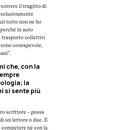
orrere il tragitto di
o esclusivamente
zi tutto non ne ho
i perché in auto
 trasporto collettivi
ne sono consapevole,
ani”.
mi che, con la
 sempre
ologia; la
i si sente più
tro scrittore – possa
di un lettore o due. È
e competere né con la