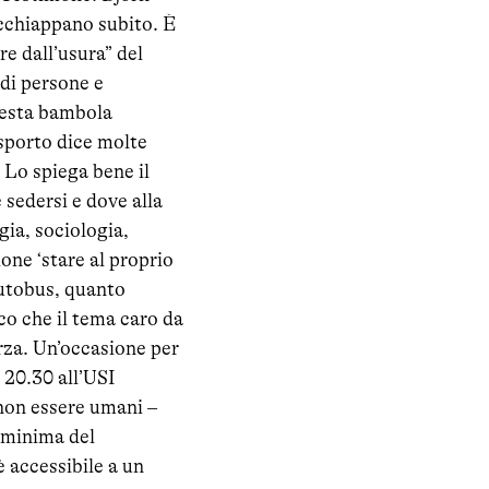
acchiappano subito. È
re dall’usura” del
 di persone e
questa bambola
asporto dice molte
. Lo spiega bene il
sedersi e dove alla
gia, sociologia,
one ‘stare al proprio
autobus, quanto
cco che il tema caro da
rza. Un’occasione per
 20.30 all’USI
non essere umani –
a minima del
è accessibile a un