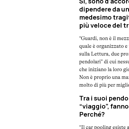
Sì, sono d’accor
dipendere da un
medesimo tragitt
più veloce del 
“Guardi, non è il mez
quale è organizzato e
sulla Lettura, due pro
pendolari” di cui ness
che iniziano la loro gi
Non è proprio una mani
molto di più per miglio
Tra i suoi pendo
“viaggio”, fanno
Perché?
“Il car pooling esiste