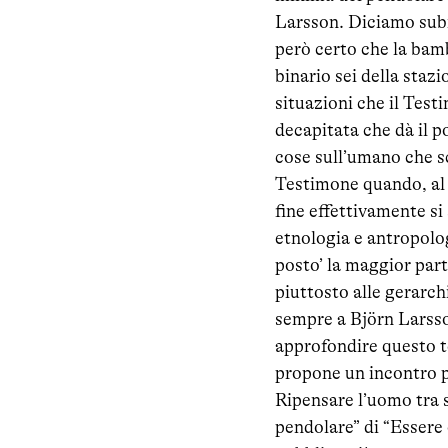
Larsson. Diciamo subit
però certo che la bamb
binario sei della stazi
situazioni che il Test
decapitata che dà il p
cose sull’umano che sc
Testimone quando, al c
fine effettivamente si
etnologia e antropolog
posto’ la maggior part
piuttosto alle gerarchi
sempre a Björn Larsson
approfondire questo te
propone un incontro p
Ripensare l’uomo tra s
pendolare” di “Essere 