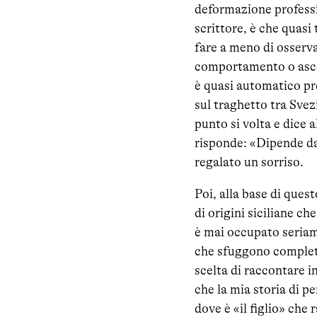
deformazione professio
scrittore, è che quasi
fare a meno di osserva
comportamento o ascol
è quasi automatico pr
sul traghetto tra Svez
punto si volta e dice 
risponde: «Dipende da
regalato un sorriso.
Poi, alla base di quest
di origini siciliane c
è mai occupato seriam
che sfuggono completam
scelta di raccontare 
che la mia storia di p
dove è «il figlio» che 