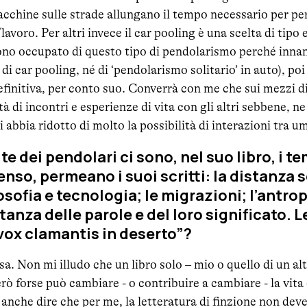
chine sulle strade allungano il tempo necessario per perc
lavoro. Per altri invece il car pooling è una scelta di tip
o occupato di questo tipo di pendolarismo perché innan
di car pooling, né di ‘pendolarismo solitario’ in auto), po
efinitiva, per conto suo. Converrà con me che sui mezzi di
tà di incontri e esperienze di vita con gli altri sebbene, 
i abbia ridotto di molto la possibilità di interazioni tra um
te dei pendolari ci sono, nel suo libro, i te
 senso, permeano i suoi scritti: la distanza
osofia e tecnologia; le migrazioni; l’antrop
anza delle parole e del loro significato. Le
vox clamantis in deserto”?
osa. Non mi illudo che un libro solo – mio o quello di un al
ò forse può cambiare - o contribuire a cambiare - la vita 
anche dire che per me, la letteratura di finzione non dev