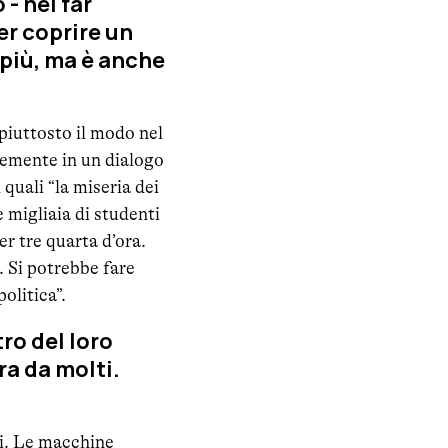
- nel far
er coprire un
 più, ma è anche
piuttosto il modo nel
temente in un dialogo
quali “la miseria dei
 migliaia di studenti
er tre quarta d’ora.
. Si potrebbe fare
olitica”.
ro del loro
ra da molti.
li. Le macchine