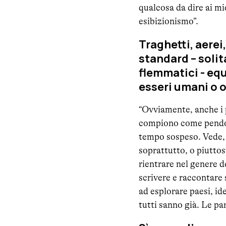
qualcosa da dire ai mi
esibizionismo”.
Traghetti, aerei,
standard – solita
flemmatici - equ
esseri umani o 
“Ovviamente, anche i p
compiono come pendolar
tempo sospeso. Vede, s
soprattutto, o piuttos
rientrare nel genere d
scrivere e raccontare s
ad esplorare paesi, id
tutti sanno già. Le par