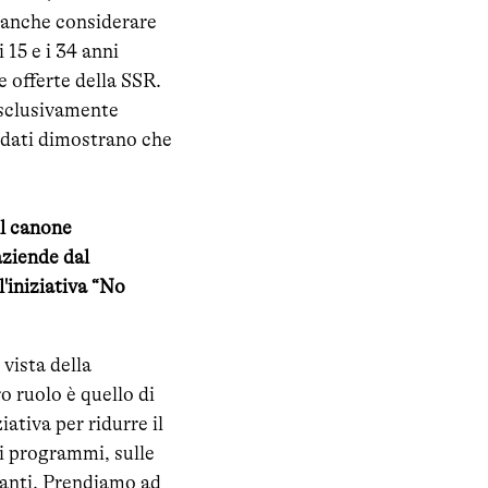
a anche considerare
 15 e i 34 anni
e offerte della SSR.
esclusivamente
 dati dimostrano che
il canone
aziende dal
'iniziativa “No
vista della
o ruolo è quello di
ativa per ridurre il
i programmi, sulle
santi. Prendiamo ad