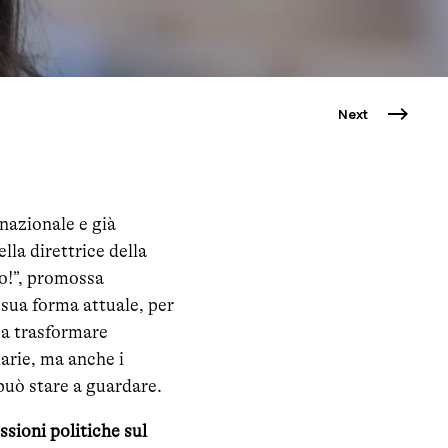
Next
 nazionale e già
lla direttrice della
no!”, promossa
sua forma attuale, per
a a trasformare
iarie, ma anche i
 può stare a guardare.
ssioni politiche sul