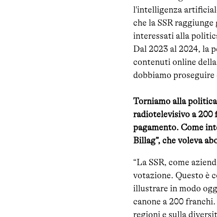
l'intelligenza artifi
che la SSR raggiunge g
interessati alla politi
Dal 2023 al 2024, la p
contenuti online dell
dobbiamo proseguire c
Torniamo alla politica:
radiotelevisivo a 200 
pagamento. Come intend
Billag”, che voleva abo
“La SSR, come azienda
votazione. Questo è co
illustrare in modo ogge
canone a 200 franchi. 
regioni e sulla diver