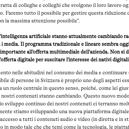
ratta di colleghe e colleghi che svolgono il loro lavoro o
Faremo tutto il possibile per gestire questa riduzione di
n la massima attenzione possibile”.
l'intelligenza artificiale stanno attualmente cambiando r
za i media. Il programma tradizionale e lineare sembra ogg
 importante all'offerta multimediale dell'azienda. Non si
offerta digitale per suscitare l'interesse dei nativi digitali
ento nelle abitudini nel consumo dei media e continuare 
le di persone in Svizzera è proprio uno degli aspetti ess
ca un ruolo centrale in questo senso, poiché, come lei giu
i nostri contenuti stanno cambiando. Questo nuovo modo d
lo sviluppo continuo dei nostri contenuti ci terranno mol
mente stiamo sviluppando una nuova piattaforma digitale
'accesso a tutti i contenuti audio e video (in diretta e in 
 in modo tale che che temi come la tecnologia, le piattaf