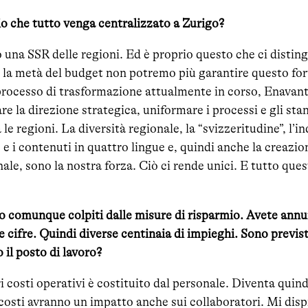
hio che tutto venga centralizzato a Zurigo?
una SSR delle regioni. Ed è proprio questo che ci distingu
 la metà del budget non potremo più garantire questo fo
 processo di trasformazione attualmente in corso, Enavant,
e la direzione strategica, uniformare i processi e gli sta
le regioni. La diversità regionale, la “svizzeritudine”, l’i
 e i contenuti in quattro lingue e, quindi anche la creazion
nale, sono la nostra forza. Ciò ci rende unici. E tutto que
no comunque colpiti dalle misure di risparmio. Avete ann
re cifre. Quindi diverse centinaia di impieghi. Sono previst
il posto di lavoro?
i costi operativi è costituito dal personale. Diventa quind
i costi avranno un impatto anche sui collaboratori. Mi disp