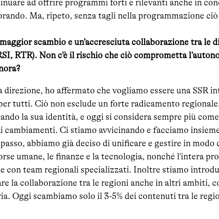
inuare ad offrire programmi forti e rilevanti anche in co
orando. Ma, ripeto, senza tagli nella programmazione ciò 
 maggior scambio e un’accresciuta collaborazione tra le d
SI, RTR). Non c'è il rischio che ciò comprometta l’auton
nora?
 direzione, ho affermato che vogliamo essere una SSR i
er tutti. Ciò non esclude un forte radicamento regionale
iando la sua identità, e oggi si considera sempre più com
ai cambiamenti. Ci stiamo avvicinando e facciamo insieme
asso, abbiamo già deciso di unificare e gestire in modo 
orse umane, le finanze e la tecnologia, nonché l'intera pr
le con team regionali specializzati. Inoltre stiamo intro
re la collaborazione tra le regioni anche in altri ambiti, 
via. Oggi scambiamo solo il 3-5% dei contenuti tra le regi