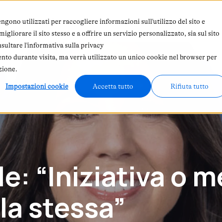
 siamo
Abbonamento
In primo piano
ngono utilizzati per raccogliere informazioni sull'utilizzo del sito e
gliorare il sito stesso e a offrire un servizio personalizzato, sia sul sito
nsultare l'informativa sulla privacy
ento durante visita, ma verrà utilizzato un unico cookie nel browser per
zione.
Impostazioni cookie
Accetta tutto
Rifiuta tutto
e: “Iniziativa o m
 la stessa”