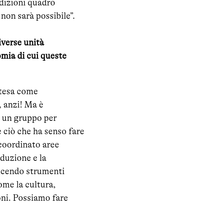
ndizioni quadro
non sarà possibile”.
iverse unità
omia di cui queste
ntesa come
, anzi! Ma è
e un gruppo per
 ciò che ha senso fare
coordinato aree
oduzione e la
ducendo strumenti
come la cultura,
oni. Possiamo fare