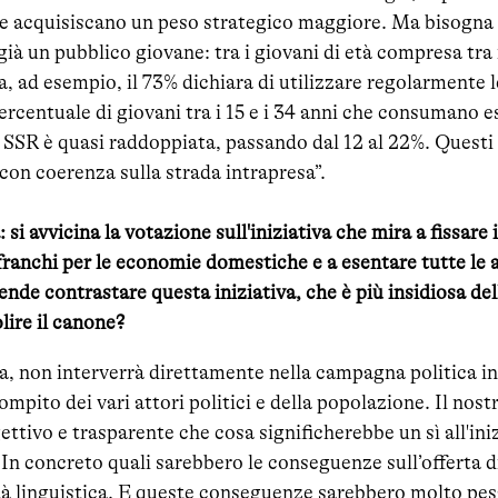
ciale acquisiscano un peso strategico maggiore. Ma bisogn
ià un pubblico giovane: tra i giovani di età compresa tra i
ca, ad esempio, il 73% dichiara di utilizzare regolarmente l
ercentuale di giovani tra i 15 e i 34 anni che consumano 
a SSR è quasi raddoppiata, passando dal 12 al 22%. Questi
on coerenza sulla strada intrapresa”.
 si avvicina la votazione sull'iniziativa che mira a fissare 
franchi per le economie domestiche e a esentare tutte le 
e contrastare questa iniziativa, che è più insidiosa dell
lire il canone?
, non interverrà direttamente nella campagna politica in 
mpito dei vari attori politici e della popolazione. Il nostr
ttivo e trasparente che cosa significherebbe un sì all'inizi
In concreto quali sarebbero le conseguenze sull’offerta d
sità linguistica. E queste conseguenze sarebbero molto pe