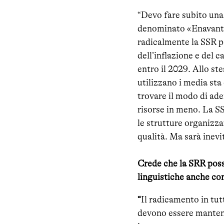
“Devo fare subito una
denominato «Enavant»,
radicalmente la SSR pe
dell’inflazione e del c
entro il 2029. Allo st
utilizzano i media st
trovare il modo di ade
risorse in meno. La SSR
le strutture organizza
qualità. Ma sarà inevi
Crede che la SRR possa
linguistiche anche co
“
Il radicamento in tutt
devono essere mantenu