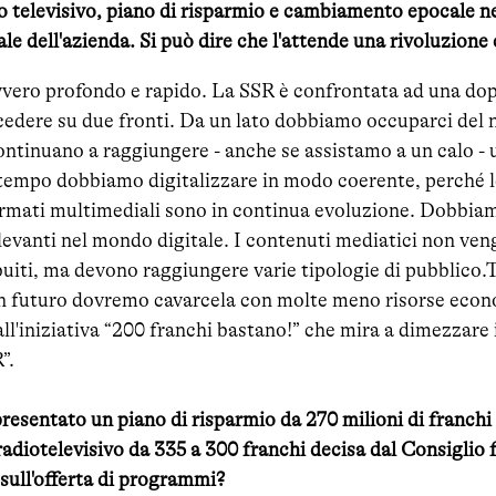
o televisivo, piano di risparmio e cambiamento epocale ne
ale dell'azienda. Si può dire che l'attende una rivoluzion
vero profondo e rapido. La SSR è confrontata ad una do
edere su due fronti. Da un lato dobbiamo occuparci del n
continuano a raggiungere - anche se assistamo a un calo -
 tempo dobbiamo digitalizzare in modo coerente, perché l
ormati multimediali sono in continua evoluzione. Dobbiamo
ilevanti nel mondo digitale. I contenuti mediatici non ve
uiti, ma devono raggiungere varie tipologie di pubblico.
 in futuro dovremo cavarcela con molte meno risorse eco
l'iniziativa “200 franchi bastano!” che mira a dimezzare 
”.
esentato un piano di risparmio da 270 milioni di franchi
adiotelevisivo da 335 a 300 franchi decisa dal Consiglio f
sull'offerta di programmi?