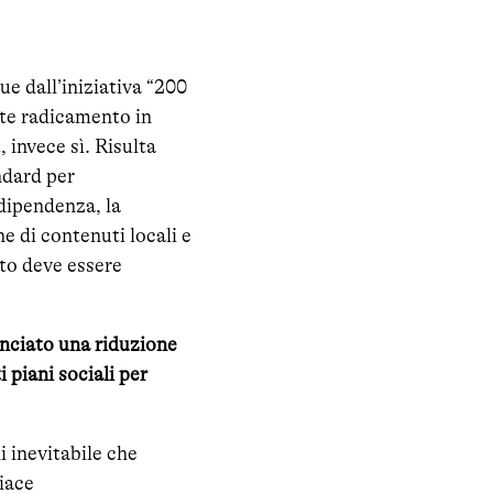
e dall’iniziativa “200
rte radicamento in
 invece sì. Risulta
ndard per
ndipendenza, la
e di contenuti locali e
sto deve essere
unciato una riduzione
i piani sociali per
i inevitabile che
iace