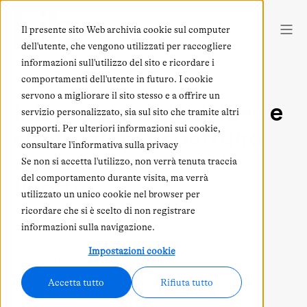
Il presente sito Web archivia cookie sul computer
dell'utente, che vengono utilizzati per raccogliere
informazioni sull'utilizzo del sito e ricordare i
comportamenti dell'utente in futuro. I cookie
servono a migliorare il sito stesso e a offrire un
Inizia un viaggio di idee e
servizio personalizzato, sia sul sito che tramite altri
confronti per costruire
supporti. Per ulteriori informazioni sui cookie,
consultare l'informativa sulla privacy
insieme un futuro di
Se non si accetta l'utilizzo, non verrà tenuta traccia
del comportamento durante visita, ma verrà
libertà
utilizzato un unico cookie nel browser per
ricordare che si è scelto di non registrare
Approfondimenti.
informazioni sulla navigazione.
Opinioni e idee.
Impostazioni cookie
Per la libertà.
Per tutti.
Accetta tutto
Rifiuta tutto