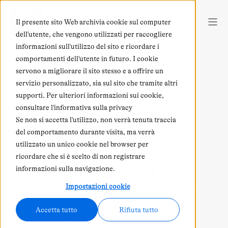
Il presente sito Web archivia cookie sul computer
dell'utente, che vengono utilizzati per raccogliere
informazioni sull'utilizzo del sito e ricordare i
comportamenti dell'utente in futuro. I cookie
servono a migliorare il sito stesso e a offrire un
servizio personalizzato, sia sul sito che tramite altri
Appronfondimenti,
supporti. Per ulteriori informazioni sui cookie,
opinioni e idee. Per la
consultare l'informativa sulla privacy
Se non si accetta l'utilizzo, non verrà tenuta traccia
libertà. Per tutti.
del comportamento durante visita, ma verrà
utilizzato un unico cookie nel browser per
ricordare che si è scelto di non registrare
Siamo particolarmente fieri di presentarvi
informazioni sulla navigazione.
“Lib-” il nuovissimo mensile del PLR. Una
voce fresca
che parlerà al Paese. Lo faremo in
Impostazioni cookie
modo diverso rispetto al passato, spingendoci
Accetta tutto
Rifiuta tutto
oltre il nostro pubblico di “fedelissimi”, con
meno politica partitica e più temi, opinioni,