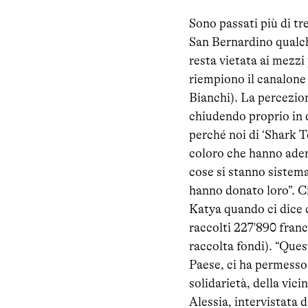
Sono passati più di tr
San Bernardino qualch
resta vietata ai mezzi 
riempiono il canalone 
Bianchi). La percezion
chiudendo proprio in q
perché noi di ‘Shark 
coloro che hanno aderi
cose si stanno sistema
hanno donato loro”. C
Katya quando ci dice c
raccolti 227'890 franc
raccolta fondi). “Ques
Paese, ci ha permesso
solidarietà, della vic
Alessia, intervistata 