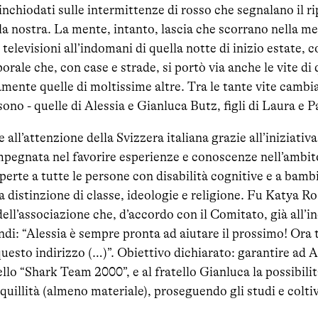
inchiodati sulle intermittenze di rosso che segnalano il ri
la nostra. La mente, intanto, lascia che scorrano nella m
televisioni all’indomani di quella notte di inizio estate, 
orale che, con case e strade, si portò via anche le vite di
nte quelle di moltissime altre. Tra le tante vite cambia
sono - quelle di Alessia e Gianluca Butz, figli di Laura e P
 all’attenzione della Svizzera italiana grazie all’iniziati
mpegnata nel favorire esperienze e conoscenze nell’ambit
 aperte a tutte le persone con disabilità cognitive e a bam
za distinzione di classe, ideologie e religione. Fu Katya R
ell’associazione che, d’accordo con il Comitato, già all’i
ndi: “Alessia è sempre pronta ad aiutare il prossimo! Ora 
uesto indirizzo (…)”. Obiettivo dichiarato: garantire ad Al
llo “Shark Team 2000”, e al fratello Gianluca la possibilità
uillità (almeno materiale), proseguendo gli studi e coltiv