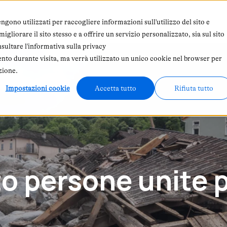
 siamo
Abbonamento
In primo piano
ngono utilizzati per raccogliere informazioni sull'utilizzo del sito e
gliorare il sito stesso e a offrire un servizio personalizzato, sia sul sito
nsultare l'informativa sulla privacy
ento durante visita, ma verrà utilizzato un unico cookie nel browser per
zione.
Impostazioni cookie
Accetta tutto
Rifiuta tutto
 persone unite p