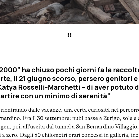
000” ha chiuso pochi giorni fa la raccolta
rte, il 21 giugno scorso, persero genitori 
Katya Rosselli-Marchetti – di aver potuto d
partire con un minimo di serenità”
, rientrando dalle vacanze, una certa curiosità nel percorr
nardino. Era il 30 settembre: nubi basse a Zurigo, sole e 
n, poi, all’uscita dal tunnel a San Bernardino Villaggio, 
i a zero. Dagli 80 chilometri orari concessi in galleria, in