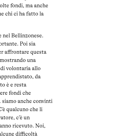
colte fondi, ma anche
 chi ci ha fatto la
 nel Bellinzonese.
rtante. Poi sia
per affrontare questa
dimostrando una
di volontaria allo
apprendistato, da
o è e resta
iere fondi che
… siamo anche convinti
C’è qualcuno che li
ratore, c’è un
hanno ricevuto. Noi,
lcune difficoltà