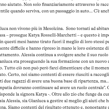
anno aiutato. Non solo finanziariamente attraverso le rac
ntile quando serviva, con un passaggio in auto… C’è anche
luca non vivono più in Mesolcina. Sono tornati ad abitare
sa – prosegue Katya Rosselli-Marchetti – e questo è impo
in questi mesi hanno tirato fuori il meglio di loro stessi 
ente difficile e hanno ripreso in mano le loro esistenze 
ttamento. Alessia continua a svolgere anche il suo ruolo 
anluca sta proseguendo la sua formazione con un nuovo 
 Tutto ciò non può però farci dimenticare che il moment
to. Certo, noi siamo contenti di essere riusciti a raccogl
i due ragazzi di avere una buona base di ripartenza, ma
’empatia dovranno continuare ad avere un ruolo centrale”. 
risponde la signora Katya -. Oltre allo zio che funge da cu
sia Alessia, sia Gianluca a gestire al meglio gli aiuti che 
na. Siamo contenti del risultato ottenuto e, nonostante a