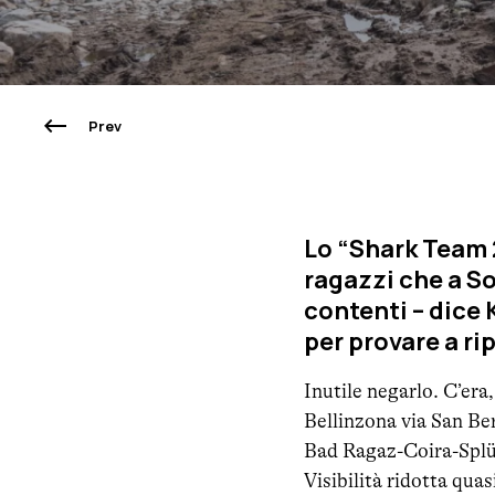
Prev
Lo “Shark Team 2
ragazzi che a So
contenti – dice 
per provare a ri
Inutile negarlo. C’era
Bellinzona via San Ber
Bad Ragaz-Coira-Splüge
Visibilità ridotta quas