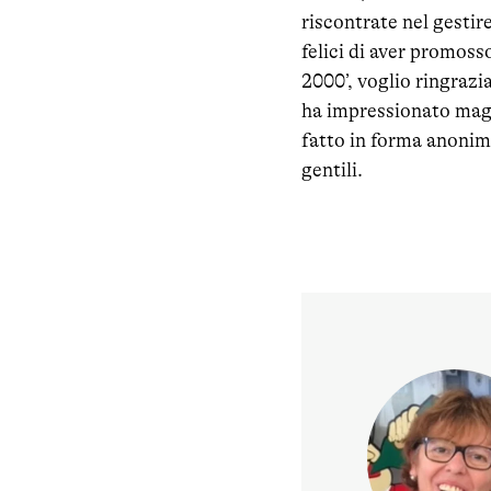
riscontrate nel gestir
felici di aver promoss
2000’, voglio ringrazi
ha impressionato magg
fatto in forma anonima
gentili.