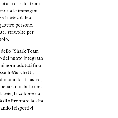
petuto uso dei freni
emoria le immagini
con la Mesolcina
 quattro persone,
te, stravolte per
aolo.
va dello “Shark Team
o del nuoto integrato
bini normodotati fino
osselli-Marchetti,
ndomani del disastro,
tocca a noi darle una
essia, la volontaria
 di affrontare la vita
ando i rispettivi