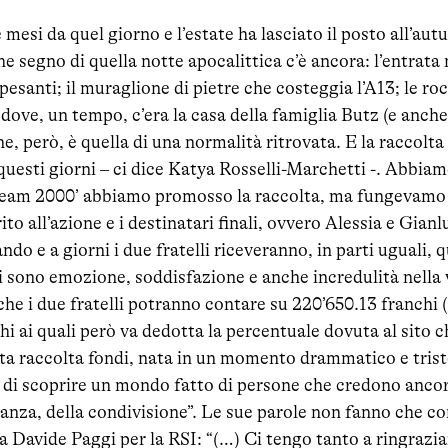
e mesi da quel giorno e l’estate ha lasciato il posto all’a
e segno di quella notte apocalittica c’è ancora: l’entrat
pesanti; il muraglione di pietre che costeggia l’A13; le roc
dove, un tempo, c’era la casa della famiglia Butz (e anche
e, però, è quella di una normalità ritrovata. E la raccolt
uesti giorni – ci dice Katya Rosselli-Marchetti -. Abbiam
Team 2000’ abbiamo promosso la raccolta, ma fungevamo 
to all’azione e i destinatari finali, ovvero Alessia e Gian
ndo e a giorni i due fratelli riceveranno, in parti uguali,
i sono emozione, soddisfazione e anche incredulità nella 
he i due fratelli potranno contare su 220’650.13 franchi (
hi ai quali però va dedotta la percentuale dovuta al sito c
ta raccolta fondi, nata in un momento drammatico e triste
 di scoprire un mondo fatto di persone che credono ancor
inanza, della condivisione”. Le sue parole non fanno che c
da Davide Paggi per la RSI: “(…) Ci tengo tanto a ringrazia