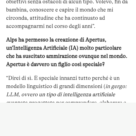
obiettivi senza ostacoli di alcun tipo. Volevo, fin da
bambina, conoscere e capire il mondo che mi
circonda, attitudine che ha continuato ad
accompagnarmi nel corso degli anni”.
Alps ha permesso la creazione di Apertus,
un’Intelligenza Artificiale (IA) molto particolare
che ha suscitato ammirazione ovunque nel mondo.
Apertus è davvero un figlio così speciale?
“Direi di sì. È speciale innanzi tutto perché è un
modello linguistico di grandi dimensioni (
in gergo:
LLM, ovvero
un tipo di intelligenza artificiale
avanzata progettata per comprendere, elaborare e
generare linguaggio umano in modo contestuale,
ndr.
), completamente aperto e assolutamente
trasparente. Poi è speciale perché parla oltre 1000
lingue ed è stato progettato e sviluppato