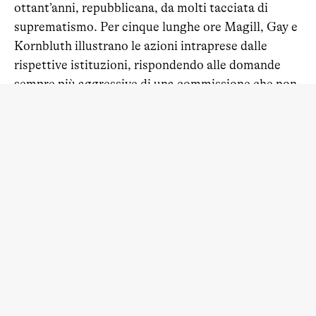
ottant’anni, repubblicana, da molti tacciata di
suprematismo. Per cinque lunghe ore Magill, Gay e
Kornbluth illustrano le azioni intraprese dalle
rispettive istituzioni, rispondendo alle domande
sempre più aggressive di una commissione che non
sembra certo ben disposta. Poi, il dramma. Sale sul
podio Elise Stefanik, repubblicana, anche lei vicina
ad ambienti suprematisti. Conosce bene Harvard,
dove ha fatto parte del corpo accademico fino al
2021, quando ne è stata espulsa in seguito
all’accusa di aver diffuso false notizie circa frodi
elettorali nelle elezioni presidenziali. Il bersaglio è
Elisabeth Magill di Penn, che fino ad ora si è
destreggiata con ordine. Da lei, Stefanik esige
risposte “sì o no” a domande su cui quest’ultima
argomenta invece in modo articolato. Ed ecco
l’affondo finale. Nonostante Magill abbia