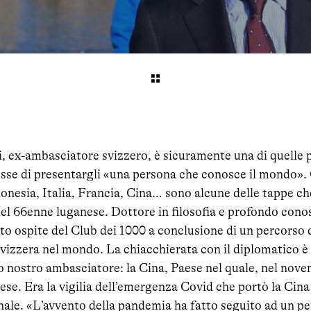
 ex-ambasciatore svizzero, è sicuramente una di quelle 
sse di presentargli «una persona che conosce il mondo». 
nesia, Italia, Francia, Cina… sono alcune delle tappe ch
el 66enne luganese. Dottore in filosofia e profondo conos
to ospite del Club dei 1000 a conclusione di un percorso d
vizzera nel mondo. La chiacchierata con il diplomatico è p
to nostro ambasciatore: la Cina, Paese nel quale, nel nov
ese. Era la vigilia dell’emergenza Covid che portò la Cina 
onale. «L’avvento della pandemia ha fatto seguito ad un p