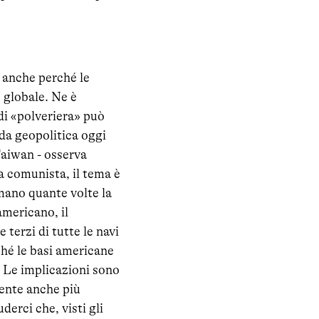
 anche perché le
 globale. Ne è
i «polveriera» può
da geopolitica oggi
Taiwan - osserva
a comunista, il tema è
mano quante volte la
americano, il
terzi di tutte le navi
ché le basi americane
. Le implicazioni sono
ente anche più
erci che, visti gli