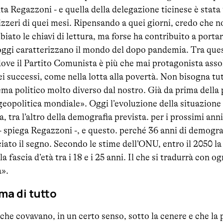
nta Regazzoni - e quella della delegazione ticinese è stat
izzeri di quei mesi. Ripensando a quei giorni, credo che no
ato le chiavi di lettura, ma forse ha contribuito a portare
 oggi caratterizzano il mondo del dopo pandemia. Tra ques
 dove il Partito Comunista è più che mai protagonista assol
ei successi, come nella lotta alla povertà. Non bisogna t
ema politico molto diverso dal nostro. Già da prima della
geopolitica mondiale». Oggi l’evoluzione della situazione 
a, tra l’altro della demografia prevista. per i prossimi ann
- spiega Regazzoni -, e questo. perché 36 anni di demogr
iato il segno. Secondo le stime dell’ONU, entro il 2050 la
la fascia d’età tra i 18 e i 25 anni. Il che si tradurrà con o
à».
ma di tutto
 che covavano, in un certo senso, sotto la cenere e che l