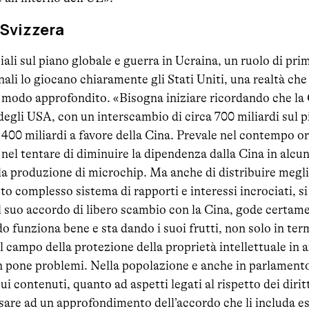
e Svizzera
li sul piano globale e guerra in Ucraina, un ruolo di pri
nali lo giocano chiaramente gli Stati Uniti, una realtà ch
modo approfondito. «Bisogna iniziare ricordando che la Ci
egli USA, con un interscambio di circa 700 miliardi sul 
a 400 miliardi a favore della Cina. Prevale nel contempo o
 nel tentare di diminuire la dipendenza dalla Cina in alcun
a produzione di microchip. Ma anche di distribuire megli
to complesso sistema di rapporti e interessi incrociati, si
al suo accordo di libero scambio con la Cina, gode certam
do funziona bene e sta dando i suoi frutti, non solo in ter
l campo della protezione della proprietà intellettuale in
 pone problemi. Nella popolazione e anche in parlamento 
ui contenuti, quanto ad aspetti legati al rispetto dei diritt
sare ad un approfondimento dell’accordo che li includa e