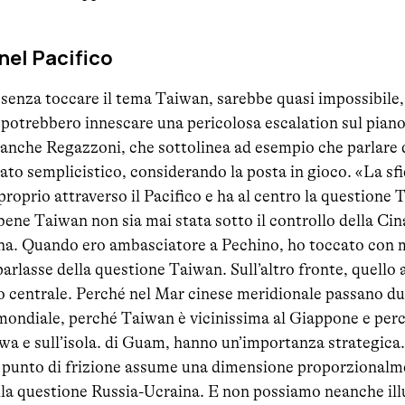
nel Pacifico
 senza toccare il tema Taiwan, sarebbe quasi impossibile,
 potrebbero innescare una pericolosa escalation sul piano
nche Regazzoni, che sottolinea ad esempio che parlare d
to semplicistico, considerando la posta in gioco. «La sfi
roprio attraverso il Pacifico e ha al centro la questione 
bene Taiwan non sia mai stata sotto il controllo della Cin
na. Quando ero ambasciatore a Pechino, ho toccato con 
arlasse della questione Taiwan. Sull’altro fronte, quello 
 centrale. Perché nel Mar cinese meridionale passano due 
 mondiale, perché Taiwan è vicinissima al Giappone e per
awa e sull’isola. di Guam, hanno un’importanza strategica
l punto di frizione assume una dimensione proporzionalm
la questione Russia-Ucraina. E non possiamo neanche illud