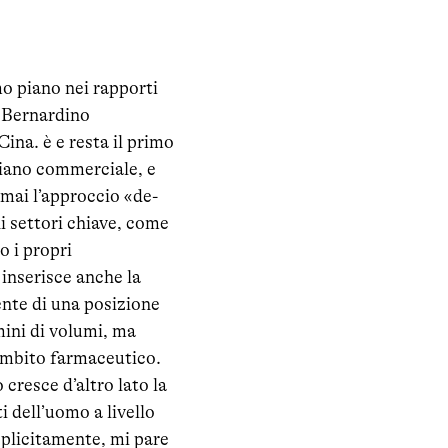
mo piano nei rapporti
e Bernardino
na. è e resta il primo
piano commerciale, e
rmai l’approccio «de-
i settori chiave, come
o i propri
 inserisce anche la
ente di una posizione
mini di volumi, ma
 ambito farmaceutico.
cresce d’altro lato la
i dell’uomo a livello
splicitamente, mi pare