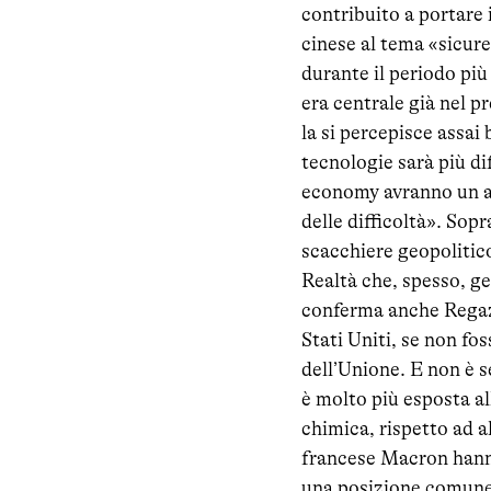
contribuito a portare 
cinese al tema «sicu
durante il periodo più
era centrale già nel p
la si percepisce assai 
tecnologie sarà più dif
economy avranno un ac
delle difficoltà». Sopr
scacchiere geopolitico
Realtà che, spesso, g
conferma anche Regazz
Stati Uniti, se non fo
dell’Unione. E non è 
è molto più esposta al
chimica, rispetto ad a
francese Macron hanno
una posizione comune 