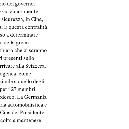
cio del governo.
erso chiaramente
 sicurezza, in Cina,
a. E questa centralità
esso a determinate
 o della green
chiaro che ci saranno
i presenti sullo
rivare alla Svizzera.
erogenea, come
imile a quello degli
 per i 27 membri
 tedesco. La Germania
ria automobilistica e
n Cina del Presidente
icoltà a mantenere