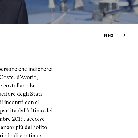
Next
persone che indicherei
Costa. d’Avorio,
e costellano la
citore degli Stati
i incontri con al
artita dall’ultimo dei
embre 2019, accolse
ancor più del solito
eriodo di continue