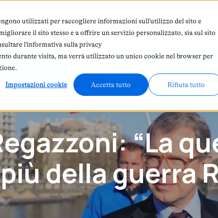
 siamo
Abbonamento
In primo piano
ngono utilizzati per raccogliere informazioni sull'utilizzo del sito e
gliorare il sito stesso e a offrire un servizio personalizzato, sia sul sito
nsultare l'informativa sulla privacy
ento durante visita, ma verrà utilizzato un unico cookie nel browser per
zione.
Impostazioni cookie
Accetta tutto
Rifiuta tutto
Regazzoni: “La qu
più della guerra 