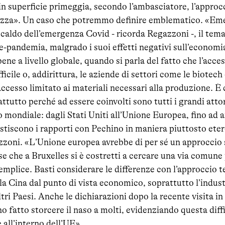
in superficie primeggia, secondo l’ambasciatore, l’approc
rezza». Un caso che potremmo definire emblematico. «Em
 caldo dell’emergenza Covid - ricorda Regazzoni -, il tema
re-pandemia, malgrado i suoi effetti negativi sull’economi
bene a livello globale, quando si parla del fatto che l’acc
ficile o, addirittura, le aziende di settori come le biotech
cesso limitato ai materiali necessari alla produzione. È 
attutto perché ad essere coinvolti sono tutti i grandi attor
 mondiale: dagli Stati Uniti all’Unione Europea, fino ad ar
estiscono i rapporti con Pechino in maniera piuttosto et
oni. «L’Unione europea avrebbe di per sé un approccio s
sse che a Bruxelles si è costretti a cercare una via comune
semplice. Basti considerare le differenze con l’approccio
la Cina dal punto di vista economico, soprattutto l’indust
ltri Paesi. Anche le dichiarazioni dopo la recente visita i
 fatto storcere il naso a molti, evidenziando questa diff
all’interno dell’UE».