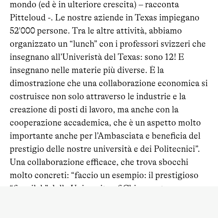
mondo (ed è in ulteriore crescita) – racconta
Pitteloud -. Le nostre aziende in Texas impiegano
52'000 persone. Tra le altre attività, abbiamo
organizzato un “lunch” con i professori svizzeri che
insegnano all’Univeristà del Texas: sono 12! E
insegnano nelle materie più diverse. È la
dimostrazione che una collaborazione economica si
costruisce non solo attraverso le industrie e la
creazione di posti di lavoro, ma anche con la
cooperazione accademica, che è un aspetto molto
importante anche per l’Ambasciata e beneficia del
prestigio delle nostre università e dei Politecnici”.
Una collaborazione efficace, che trova sbocchi
molto concreti: “faccio un esempio: il prestigioso
“fermilab” della University of Chicago sta
attualmente costruendo il più grande “neutral
collisioner” del mondo. Ma il lavoro pratico di